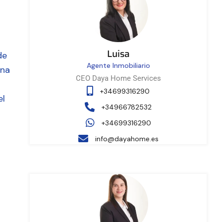
Luisa
de
Agente Inmobiliario
ina
CEO Daya Home Services
+34699316290
el
+34966782532
+34699316290
info@dayahome.es