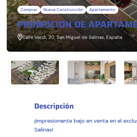
Comprar
Nueva Construcción
Apartamento
PROMOCION DE APARTAM
Calle Verdi, 20, San Miguel de Salinas, España
Descripción
¡Impresionante bajo en venta en el exclu
Salinas!