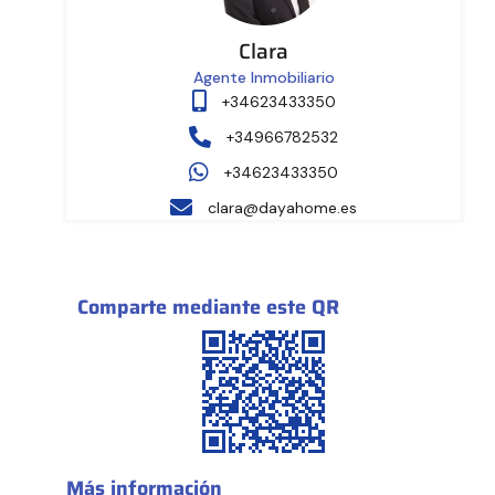
Clara
Agente Inmobiliario
+34623433350
+34966782532
+34623433350
clara@dayahome.es
Comparte mediante este QR
Más información