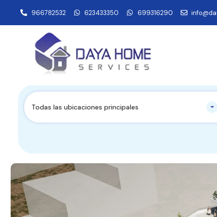
966782532
623433350
699316290
info@da
Todas las ubicaciones principales