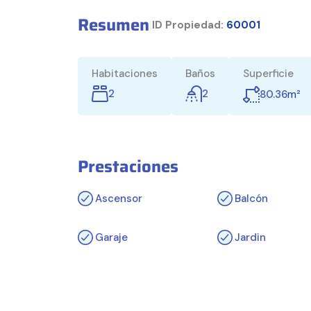
Resumen
|
ID Propiedad:
60001
Habitaciones
Baños
Superficie
2
2
m²
80.36
Prestaciones
Ascensor
Balcón
Garaje
Jardin