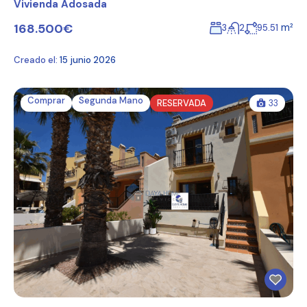
Vivienda Adosada
168.500€
m²
3
2
95.51
Creado el:
15 junio 2026
Comprar
Segunda Mano
RESERVADA
33