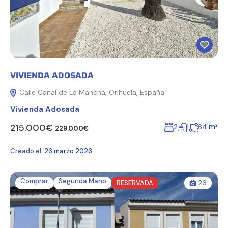
VIVIENDA ADOSADA
Calle Canal de La Mancha, Orihuela, España
Vivienda Adosada
215.000€
m²
2
1
64
229.000€
Creado el:
26 marzo 2026
Comprar
Segunda Mano
RESERVADA
26