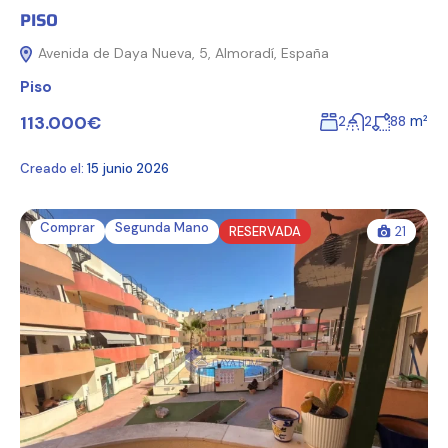
PISO
Avenida de Daya Nueva, 5, Almoradí, España
Piso
113.000€
m²
2
2
88
Creado el:
15 junio 2026
Comprar
Segunda Mano
RESERVADA
21