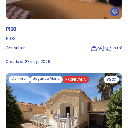
PISO
Piso
Consultar
m²
2
2
88
Creado el:
27 mayo 2026
Comprar
Segunda Mano
RESERVADA
32