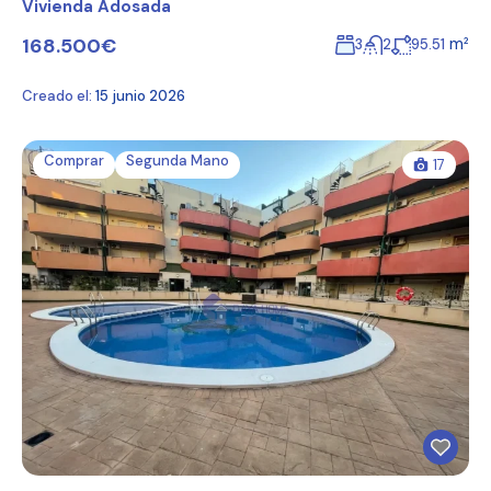
Vivienda Adosada
168.500€
m²
3
2
95.51
Creado el:
15 junio 2026
Comprar
Segunda Mano
17