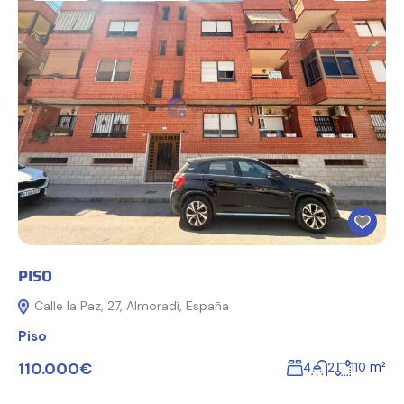
PISO
Calle la Paz, 27, Almoradí, España
Piso
110.000€
m²
4
2
110