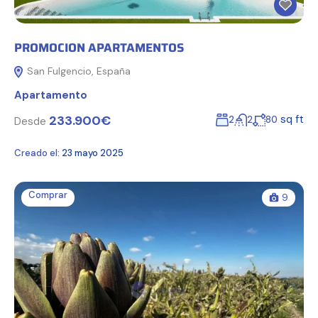
PROMOCION APARTAMENTOS
San Fulgencio, España
Apartamento
233.900€
sq ft
2
2
80
Desde
Creado el:
23 mayo 2025
Comprar
9