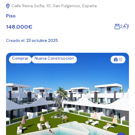
Calle Reina Sofía, 10, San Fulgencio, España
Piso
148.000€
2
1
Creado el:
23 octubre 2025
Comprar
Nueva Construcción
12