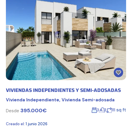
VIVIENDAS INDEPENDIENTES Y SEMI-ADOSADAS
Vivienda Independiente
,
Vivienda Semi-adosada
395.000€
sq ft
3
3
111
Desde
Creado el:
1 junio 2026