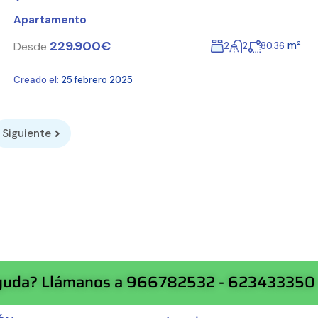
Apartamento
229.900€
m²
Desde
2
2
80.36
Creado el:
25 febrero 2025
Siguiente
Ayuda? Llámanos a 966782532 - 623433350