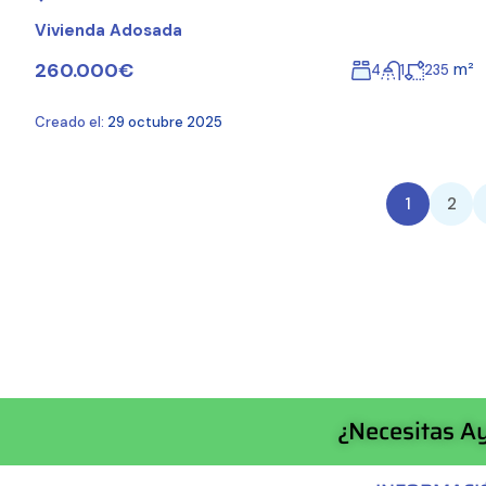
Vivienda Adosada
260.000€
m²
4
1
235
Creado el:
29 octubre 2025
1
2
¿Necesitas 