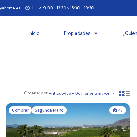
yahome.es
L - V: 9:00 - 13:30 y 15:30 - 19:30
Inicio
Propiedades
¿Quie
Ordenar por:
Antigüedad - De menor a mayor
Comprar
Segunda Mano
47