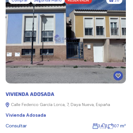
Comprar
Segunda Mano
RESERVADA
26
VIVIENDA ADOSADA
Calle Federico García Lorca, 7, Daya Nueva, España
Vivienda Adosada
Consultar
m²
3
3
107