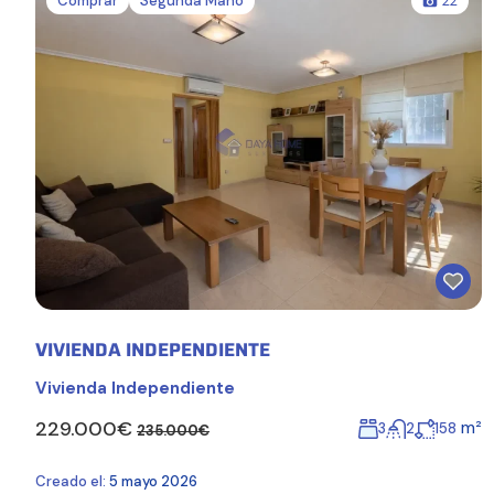
Comprar
Segunda Mano
22
VIVIENDA INDEPENDIENTE
Vivienda Independiente
229.000€
m²
3
2
158
235.000€
Creado el:
5 mayo 2026