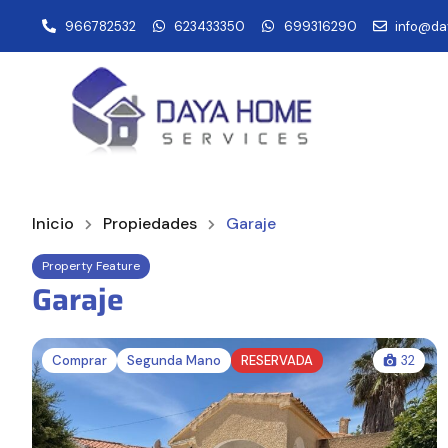
966782532
623433350
699316290
info@da
Inicio
Propiedades
Garaje
Property Feature
Garaje
Comprar
Segunda Mano
RESERVADA
32