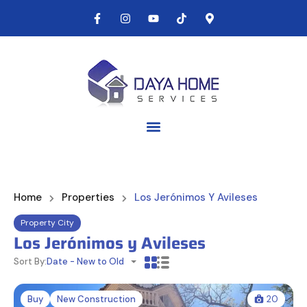
Home
Properties
Los Jerónimos Y Avileses
Property City
Los Jerónimos y Avileses
Sort By:
Date - New to Old
Buy
New Construction
20