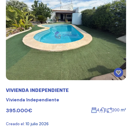
VIVIENDA INDEPENDIENTE
Vivienda Independiente
395.000€
m²
4
3
200
Creado el:
10 julio 2026