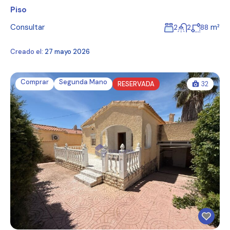
Piso
Consultar
m²
2
2
88
Creado el:
27 mayo 2026
Comprar
Segunda Mano
RESERVADA
32